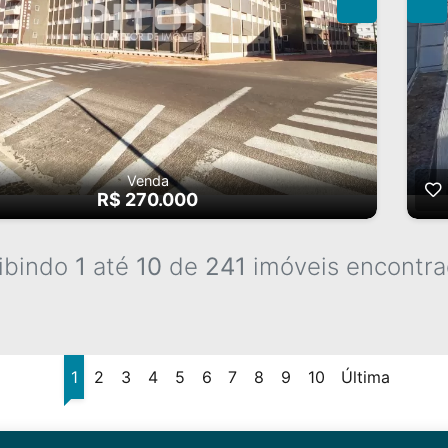
Venda
R$ 270.000
ibindo
1
até
10
de
241
imóveis encontra
1
2
3
4
5
6
7
8
9
10
Última