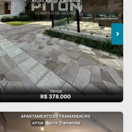
Bairro Tramandaí
AP250
Venda
R$ 378.000
APARTAMENTOS - TRAMANDAÍ/RS
Bairro Tramandaí
AP106