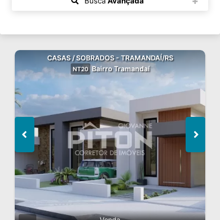
Busca
Avançada
CASAS / SOBRADOS - TRAMANDAÍ/RS
Bairro Tramandaí
NT20
Venda