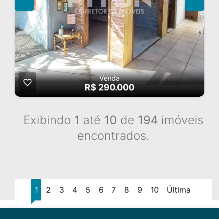
Venda
R$ 290.000
Exibindo
1
até
10
de
194
imóveis
encontrados.
1
2
3
4
5
6
7
8
9
10
Última