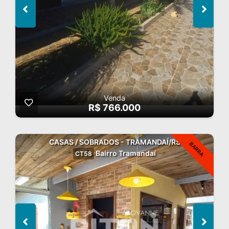
Venda
R$ 766.000
CASAS / SOBRADOS - TRAMANDAÍ/RS
BARRA
Bairro Tramandaí
CT58