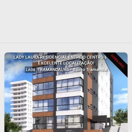
CONCLUIDO
LADY LAURA RESIDENCIAL ENTRE O CENTRO E MAR,
EXCELENTE LOCALIZAÇÃO!
TRAMANDAÍ/RS - Bairro Tramandaí
LA08