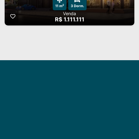
2
11 m
3 Dorm.
Venda
R$ 1.111.111