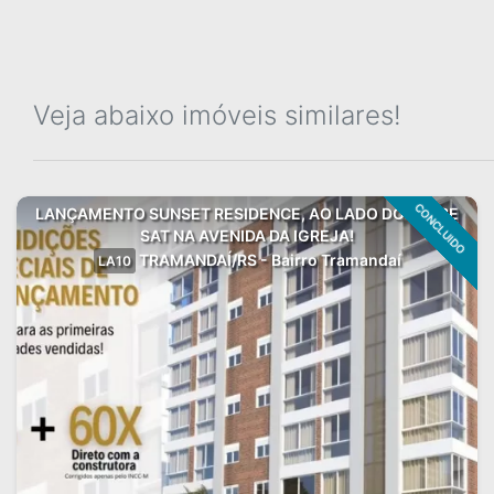
Veja abaixo imóveis similares!
CONCLUIDO
LANÇAMENTO SUNSET RESIDENCE, AO LADO DO CLUBE
SAT NA AVENIDA DA IGREJA!
TRAMANDAÍ/RS - Bairro Tramandaí
LA10