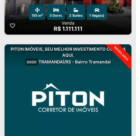
2
155 m
3 Dorm.
2 Suites
1 Vaga(s)
Venda
R$ 1.111.111
IMOBILIARIA
PITON IMÓVEIS, SEU MELHOR INVESTIMENTO COMEÇA
AQUI.
TRAMANDAÍ/RS - Bairro Tramandaí
0000