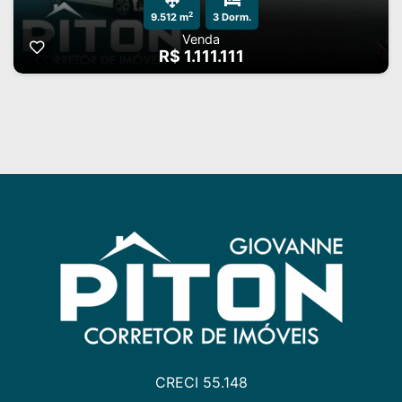
2
9.512 m
3 Dorm.
Venda
R$ 1.111.111
CRECI 55.148