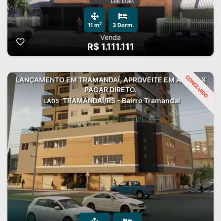
2
11 m
3 Dorm.
Venda
R$ 1.111.111
CONCLUIDO
LANÇAMENTO EM TRAMANDAÍ, APROVEITE EM ATÉ 60 X
PAGAR DIRETO.
TRAMANDAÍ/RS - Bairro Tramandaí
LA05