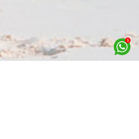
1
LANÇAMENTOS
MELHORES OPÇÕES
IMOBILIARIA
LANÇAMENTOS - TRAMANDAÍ/RS
- Tramandaí
0000